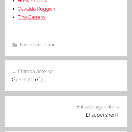
Howard Ross
Osvaldo Ruggieri
Tino Carraro
Fantástico
,
Terror
Entrada anterior
Navegación
Guernica (C)
de
entradas
Entrada siguiente
El supersheriff