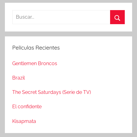
B
u
B
s
u
c
s
Películas Recientes
a
c
r
a
Gentlemen Broncos
:
r
Brazil
The Secret Saturdays (Serie de TV)
El confidente
Kisapmata