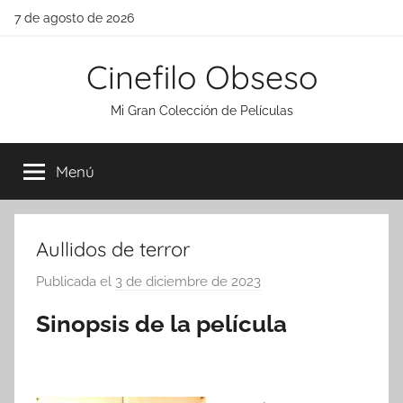
Saltar
7 de agosto de 2026
al
contenido
Cinefilo Obseso
Mi Gran Colección de Películas
Menú
Aullidos de terror
Publicada el
3 de diciembre de 2023
p
o
Sinopsis de la película
r