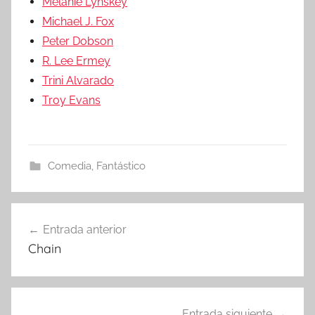
Melanie Lynskey
Michael J. Fox
Peter Dobson
R. Lee Ermey
Trini Alvarado
Troy Evans
Comedia
,
Fantástico
Entrada anterior
Navegación
Chain
de
entradas
Entrada siguiente