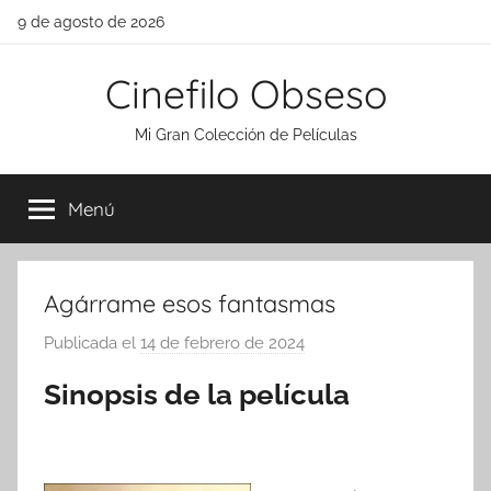
Saltar
9 de agosto de 2026
al
contenido
Cinefilo Obseso
Mi Gran Colección de Películas
Menú
Agárrame esos fantasmas
Publicada el
14 de febrero de 2024
p
o
Sinopsis de la película
r