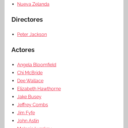
Nueva Zelanda
Directores
Peter Jackson
Actores
Angela Bloomfield
Chi McBride
Dee Wallace
Elizabeth Hawthorne
Jake Busey
Jeffrey Combs
Jim Fyfe
John Astin