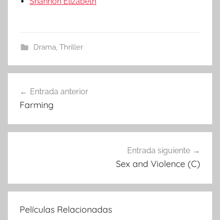
Shannon Elizabeth
Drama
,
Thriller
Entrada anterior
Navegación
Farming
de
entradas
Entrada siguiente
Sex and Violence (C)
Películas Relacionadas