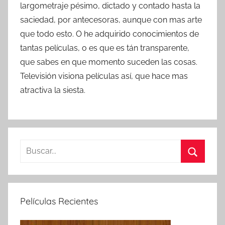
largometraje pésimo, dictado y contado hasta la
saciedad, por antecesoras, aunque con mas arte
que todo esto. O he adquirido conocimientos de
tantas películas, o es que es tán transparente,
que sabes en que momento suceden las cosas.
Televisión visiona películas así, que hace mas
atractiva la siesta.
B
u
B
s
u
c
s
Películas Recientes
a
c
r