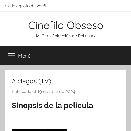
Saltar
10 de agosto de 2026
al
contenido
Cinefilo Obseso
Mi Gran Colección de Películas
Menú
A ciegas (TV)
Publicada el
19 de abril de 2024
p
o
Sinopsis de la película
r