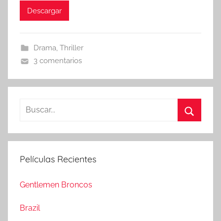
Descargar
Drama
,
Thriller
3 comentarios
B
u
B
s
u
c
s
Películas Recientes
a
c
r
a
Gentlemen Broncos
:
r
Brazil