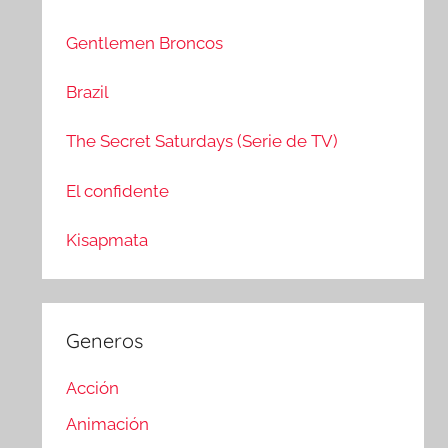
c
r
a
:
Gentlemen Broncos
r
Brazil
The Secret Saturdays (Serie de TV)
El confidente
Kisapmata
Generos
Acción
Animación