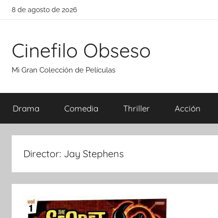
Saltar
8 de agosto de 2026
al
contenido
Cinefilo Obseso
Mi Gran Colección de Películas
Drama
Comedia
Thriller
Acción
Director:
Jay Stephens