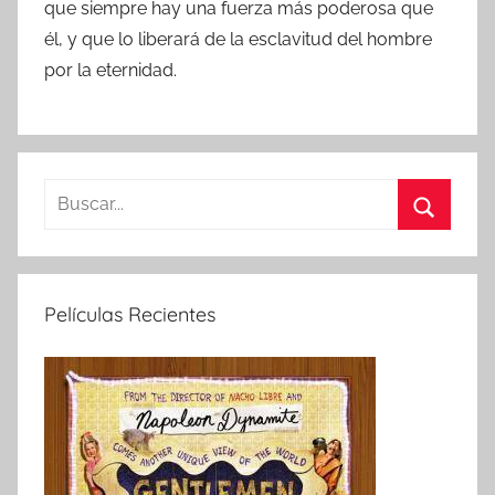
que siempre hay una fuerza más poderosa que
él, y que lo liberará de la esclavitud del hombre
por la eternidad.
B
u
B
s
u
c
s
Películas Recientes
a
c
r
a
:
r