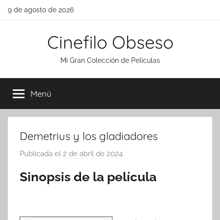
Saltar
9 de agosto de 2026
al
contenido
Cinefilo Obseso
Mi Gran Colección de Películas
Menú
Demetrius y los gladiadores
Publicada el
2 de abril de 2024
p
o
Sinopsis de la película
r