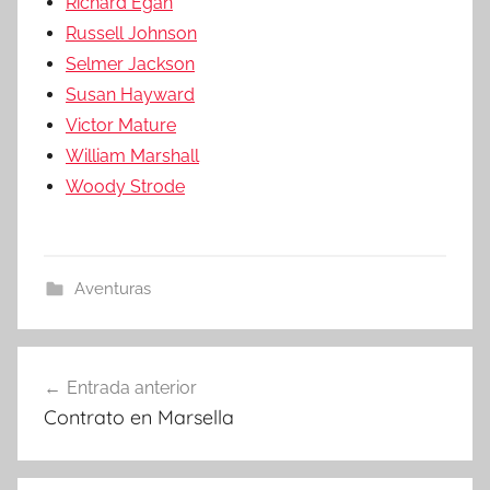
Richard Egan
Russell Johnson
Selmer Jackson
Susan Hayward
Victor Mature
William Marshall
Woody Strode
Aventuras
Entrada anterior
Navegación
Contrato en Marsella
de
entradas