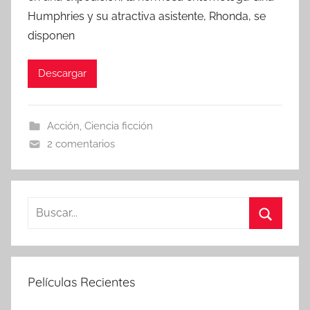
Humphries y su atractiva asistente, Rhonda, se
disponen
Descargar
Acción
,
Ciencia ficción
2 comentarios
B
u
B
s
u
c
s
Películas Recientes
a
c
r