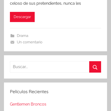
celoso de sus pretendientes, nunca les
Descargar
Drama
Un comentario
B
u
B
s
u
c
s
Películas Recientes
a
c
r
a
Gentlemen Broncos
:
r