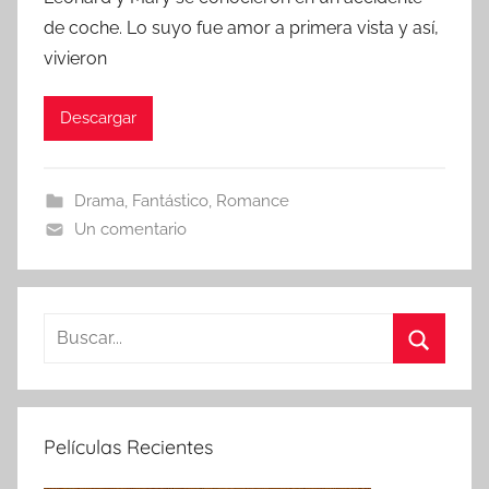
r
de coche. Lo suyo fue amor a primera vista y así,
vivieron
Descargar
Drama
,
Fantástico
,
Romance
Un comentario
B
u
B
s
u
c
s
Películas Recientes
a
c
r